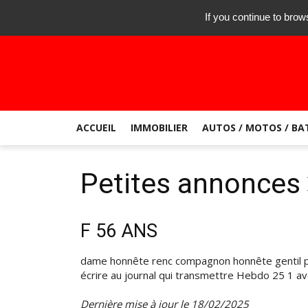
vendredi 7 août 2026
Contactez-nous
03 45 165 1
If you continue to brow
ACCUEIL
IMMOBILIER
AUTOS / MOTOS / BA
Petites annonces
F 56 ANS
dame honnête renc compagnon honnête gentil po
écrire au journal qui transmettre Hebdo 25 1 av
Dernière mise à jour le 18/02/2025