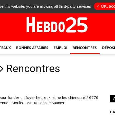
25
se this website, you are allowing all third-party services
✓ OK, acc
TEAUX
BONNES AFFAIRES
EMPLOI
RENCONTRES
DÉPOS
Rencontres
ur fonder un foyer heureux, aime les chiens, réf/ 6776
enue J Moulin . 39000 Lons le Saunier
PA