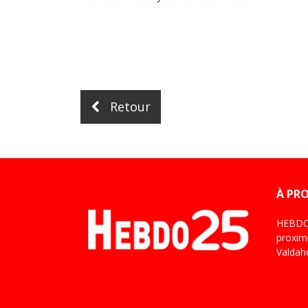
Retour
À PR
HEBDO 
proximi
Valdaho