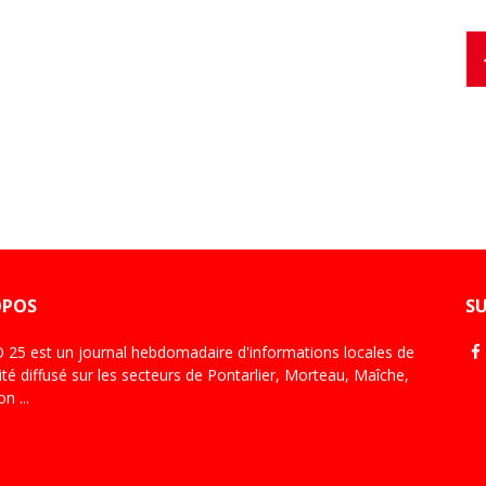
OPOS
S
25 est un journal hebdomadaire d'informations locales de
té diffusé sur les secteurs de Pontarlier, Morteau, Maîche,
n ...