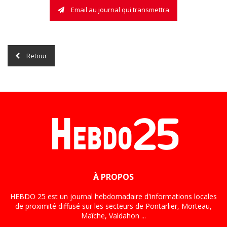
Email au journal qui transmettra
Retour
À PROPOS
HEBDO 25 est un journal hebdomadaire d'informations locales
de proximité diffusé sur les secteurs de Pontarlier, Morteau,
Maîche, Valdahon ...